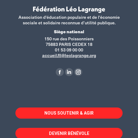
Fédération Léo Lagrange
Association d'éducation populaire et de l'économie
sociale et solidaire reconnue d’utilité publique.
Siège national
150 rue des Poissonniers
75883 PARIS CEDEX 18
01 53 09 00 00
accueil.fll@leolagrange.org
Retrouvez-nous sur :
La
La
La
page
page
page
Facebook
LinkedIn
Instagram
s'ouvre
s'ouvre
s'ouvre
dans
dans
dans
NOUS SOUTENIR & AGIR
une
une
une
nouvelle
nouvelle
nouvelle
fenêtre
fenêtre
fenêtre
DEVENIR BÉNÉVOLE