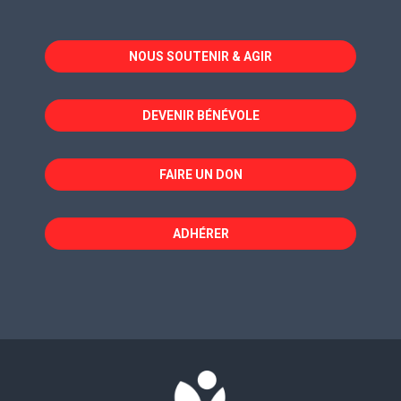
s'ouvre
s'ouvre
s'ouvre
dans
dans
dans
NOUS SOUTENIR & AGIR
une
une
une
nouvelle
nouvelle
nouvelle
fenêtre
fenêtre
fenêtre
DEVENIR BÉNÉVOLE
FAIRE UN DON
ADHÉRER