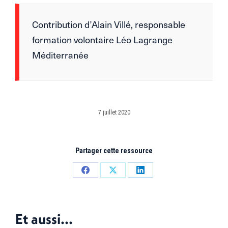
Contribution d’Alain Villé, responsable
formation volontaire Léo Lagrange
Méditerranée
7 juillet 2020
Partager cette ressource
Partager
Partager
Partager
sur
sur
sur
Facebook
X
LinkedIn
Et aussi...