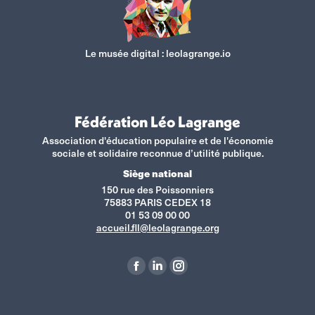
Le musée digital :
leolagrange.io
Fédération Léo Lagrange
Association d'éducation populaire et de l'économie
sociale et solidaire reconnue d’utilité publique.
Siège national
150 rue des Poissonniers
75883 PARIS CEDEX 18
01 53 09 00 00
accueil.fll@leolagrange.org
Retrouvez-nous sur :
La
La
La
page
page
page
Facebook
LinkedIn
Instagram