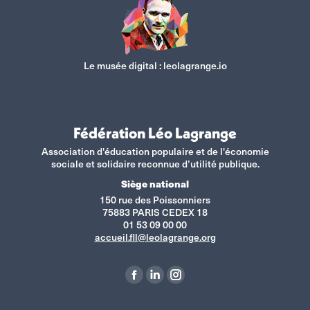
Le musée digital :
leolagrange.io
Fédération Léo Lagrange
Association d'éducation populaire et de l'économie
sociale et solidaire reconnue d’utilité publique.
Siège national
150 rue des Poissonniers
75883 PARIS CEDEX 18
01 53 09 00 00
accueil.fll@leolagrange.org
Retrouvez-nous sur :
La
La
La
page
page
page