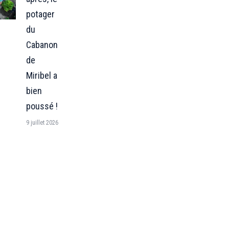
potager
du
Cabanon
de
Miribel a
bien
poussé !
9 juillet 2026