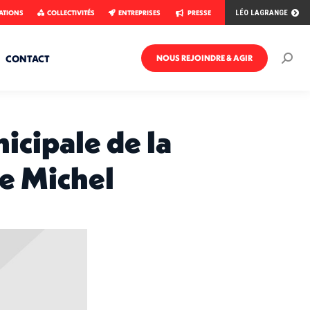
ATIONS
COLLECTIVITÉS
ENTREPRISES
PRESSE
LÉO LAGRANGE
CONTACT
NOUS REJOINDRE & AGIR
Rech
:
icipale de la
se Michel