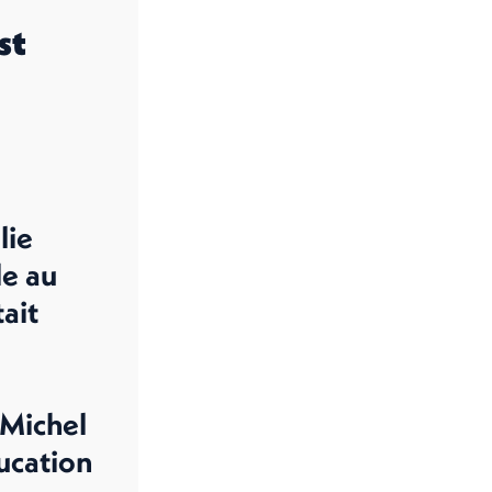
st
lie
le au
tait
 Michel
cation