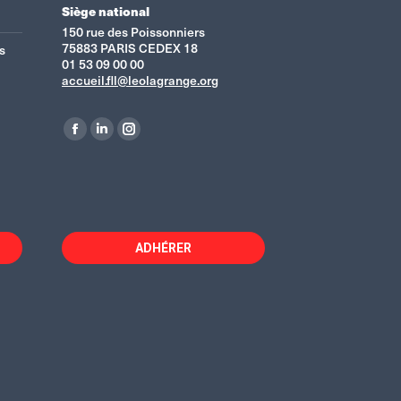
Siège national
150 rue des Poissonniers
75883 PARIS CEDEX 18
s
01 53 09 00 00
accueil.fll@leolagrange.org
Retrouvez-nous sur :
La
La
La
page
page
page
Facebook
LinkedIn
Instagram
s'ouvre
s'ouvre
s'ouvre
dans
dans
dans
ADHÉRER
une
une
une
nouvelle
nouvelle
nouvelle
fenêtre
fenêtre
fenêtre