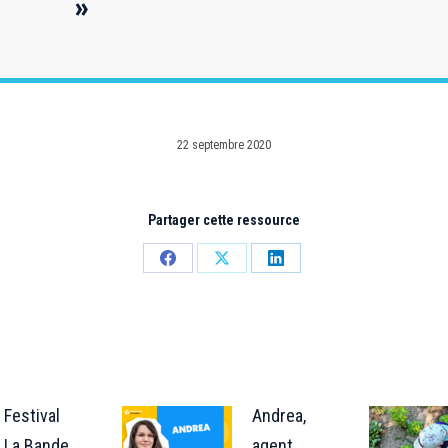
»
22 septembre 2020
Partager cette ressource
Partager
Partager
Partager
sur
sur
sur
Facebook
X
LinkedIn
Festival
Andrea,
La Bande
agent