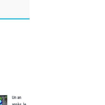
Un an
après, le