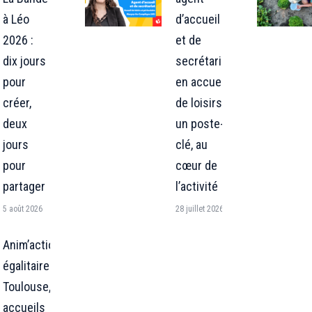
à Léo
d’accueil
2026 :
et de
dix jours
secrétariat
pour
en accueil
créer,
de loisirs :
deux
un poste-
jours
clé, au
pour
cœur de
partager
l’activité
5 août 2026
28 juillet 2026
Anim’action
égalitaire : à
Toulouse, 4
accueils