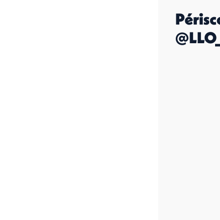
Périsc
@LLO_