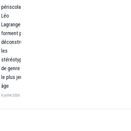
périscolaires
Léo
Lagrange se
forment pour
déconstruire
les
stéréotypes
de genre dès
le plus jeune
âge
6 juillet 2026