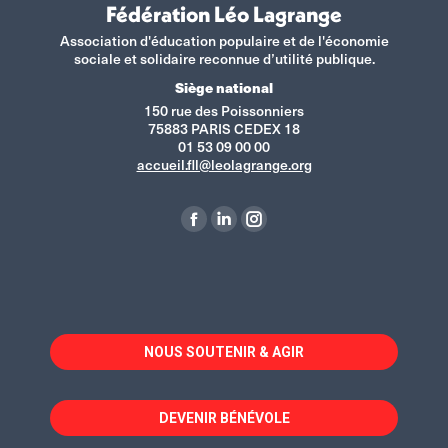
Fédération Léo Lagrange
Association d'éducation populaire et de l'économie
sociale et solidaire reconnue d’utilité publique.
Siège national
150 rue des Poissonniers
75883 PARIS CEDEX 18
01 53 09 00 00
accueil.fll@leolagrange.org
Retrouvez-nous sur :
La
La
La
page
page
page
Facebook
LinkedIn
Instagram
s'ouvre
s'ouvre
s'ouvre
dans
dans
dans
NOUS SOUTENIR & AGIR
une
une
une
nouvelle
nouvelle
nouvelle
fenêtre
fenêtre
fenêtre
DEVENIR BÉNÉVOLE