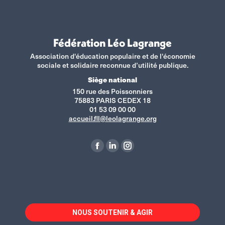
Fédération Léo Lagrange
Association d'éducation populaire et de l'économie
sociale et solidaire reconnue d’utilité publique.
Siège national
150 rue des Poissonniers
75883 PARIS CEDEX 18
01 53 09 00 00
accueil.fll@leolagrange.org
Retrouvez-nous sur :
La
La
La
page
page
page
Facebook
LinkedIn
Instagram
s'ouvre
s'ouvre
s'ouvre
dans
dans
dans
NOUS SOUTENIR & AGIR
une
une
une