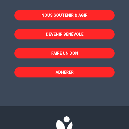
s'ouvre
s'ouvre
s'ouvre
dans
dans
dans
NOUS SOUTENIR & AGIR
une
une
une
nouvelle
nouvelle
nouvelle
fenêtre
fenêtre
fenêtre
DEVENIR BÉNÉVOLE
FAIRE UN DON
ADHÉRER