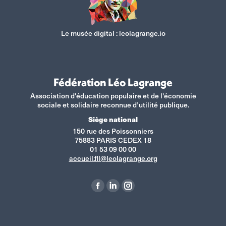
Le musée digital :
leolagrange.io
Fédération Léo Lagrange
Association d'éducation populaire et de l'économie
sociale et solidaire reconnue d’utilité publique.
Siège national
150 rue des Poissonniers
75883 PARIS CEDEX 18
01 53 09 00 00
accueil.fll@leolagrange.org
Retrouvez-nous sur :
La
La
La
page
page
page
Facebook
LinkedIn
Instagram