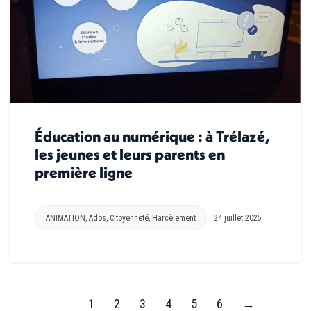
Éducation au numérique : à Trélazé,
les jeunes et leurs parents en
première ligne
ANIMATION
,
Ados
,
Citoyenneté
,
Harcèlement
24 juillet 2025
1
2
3
4
5
6
→