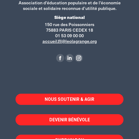
Association d'éducation populaire et de l'économie
sociale et solidaire reconnue d’utilité publique.
Siège national
150 rue des Poissonniers
75883 PARIS CEDEX 18
01 53 09 00 00
accueil.fll@leolagrange.org
Retrouvez-nous sur :
La
La
La
page
page
page
Facebook
LinkedIn
Instagram
s'ouvre
s'ouvre
s'ouvre
dans
dans
dans
NOUS SOUTENIR & AGIR
une
une
une
nouvelle
nouvelle
nouvelle
fenêtre
fenêtre
fenêtre
DEVENIR BÉNÉVOLE