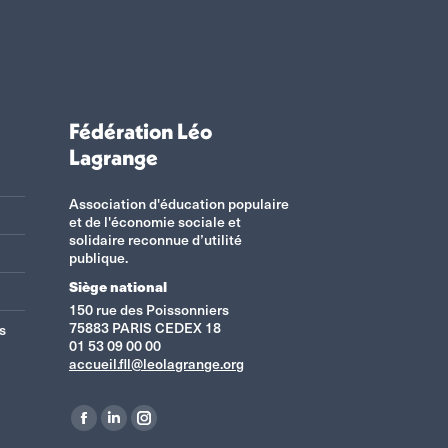
Fédération Léo
Lagrange
Association d'éducation populaire
et de l'économie sociale et
solidaire reconnue d’utilité
publique.
Siège national
150 rue des Poissonniers
75883 PARIS CEDEX 18
s
01 53 09 00 00
accueil.fll@leolagrange.org
Retrouvez-nous sur :
La
La
La