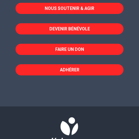
dans
dans
dans
NOUS SOUTENIR & AGIR
une
une
une
nouvelle
nouvelle
nouvelle
fenêtre
fenêtre
fenêtre
DEVENIR BÉNÉVOLE
FAIRE UN DON
ADHÉRER