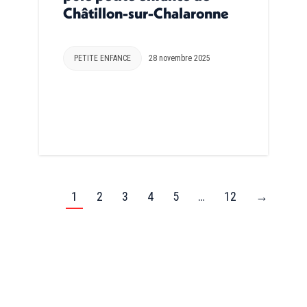
Châtillon-sur-Chalaronne
PETITE ENFANCE
28 novembre 2025
1
2
3
4
5
…
12
→