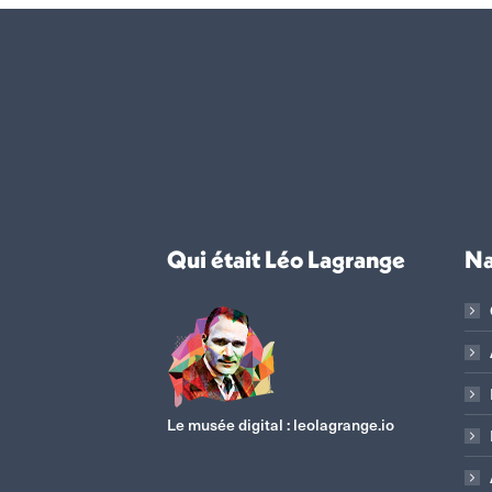
Qui était Léo Lagrange
Na
Le musée digital :
leolagrange.io