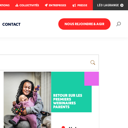
ATIONS
COLLECTIVITÉS
ENTREPRISES
PRESSE
LÉO LAGRANGE
CONTACT
NOUS REJOINDRE & AGIR
Rech
: