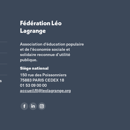
Fédération Léo
Lagrange
Association d'éducation populaire
et de l'économie sociale et
solidaire reconnue d’utilité
publique.
Siège national
150 rue des Poissonniers
75883 PARIS CEDEX 18
s
01 53 09 00 00
accueil.fll@leolagrange.org
Retrouvez-nous sur :
La
La
La
page
page
page
Facebook
LinkedIn
Instagram