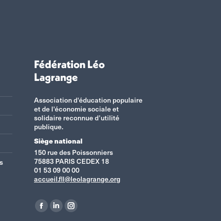
Fédération Léo
Lagrange
Association d'éducation populaire
et de l'économie sociale et
solidaire reconnue d’utilité
publique.
Siège national
150 rue des Poissonniers
75883 PARIS CEDEX 18
s
01 53 09 00 00
accueil.fll@leolagrange.org
Retrouvez-nous sur :
La
La
La