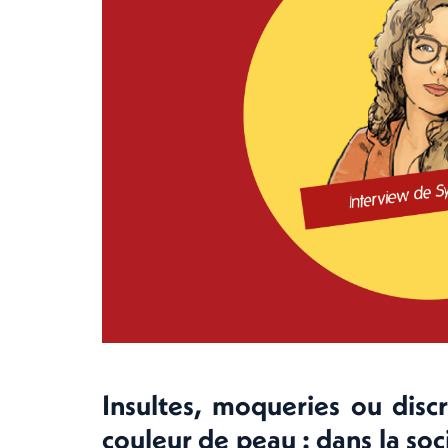
Insultes, moqueries ou disc
couleur de peau : dans la so