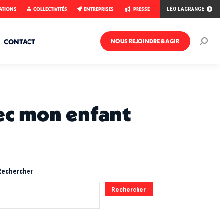
ATIONS
COLLECTIVITÉS
ENTREPRISES
PRESSE
LÉO LAGRANGE
CONTACT
NOUS REJOINDRE & AGIR
Rech
:
vec mon enfant
Rechercher
Rechercher