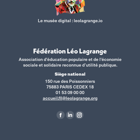
Le musée digital :
leolagrange.io
Fédération Léo Lagrange
Association d'éducation populaire et de l'économie
sociale et solidaire reconnue d’utilité publique.
Siège national
150 rue des Poissonniers
75883 PARIS CEDEX 18
01 53 09 00 00
accueil.fll@leolagrange.org
Retrouvez-nous sur :
La
La
La
page
page
page
Facebook
LinkedIn
Instagram