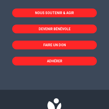
s'ouvre
s'ouvre
s'ouvre
dans
dans
dans
NOUS SOUTENIR & AGIR
une
une
une
nouvelle
nouvelle
nouvelle
fenêtre
fenêtre
fenêtre
DEVENIR BÉNÉVOLE
FAIRE UN DON
ADHÉRER