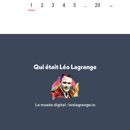
1
2
3
4
5
…
20
→
Qui était Léo Lagrange
Le musée digital :
leolagrange.io