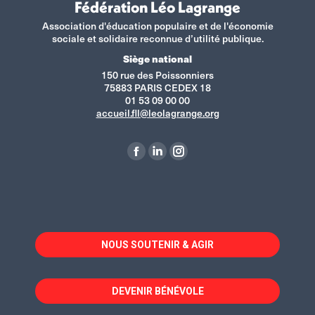
Fédération Léo Lagrange
Association d'éducation populaire et de l'économie
sociale et solidaire reconnue d’utilité publique.
Siège national
150 rue des Poissonniers
75883 PARIS CEDEX 18
01 53 09 00 00
accueil.fll@leolagrange.org
Retrouvez-nous sur :
La
La
La
page
page
page
Facebook
LinkedIn
Instagram
s'ouvre
s'ouvre
s'ouvre
dans
dans
dans
NOUS SOUTENIR & AGIR
une
une
une
nouvelle
nouvelle
nouvelle
fenêtre
fenêtre
fenêtre
DEVENIR BÉNÉVOLE