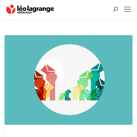
Recherche
: