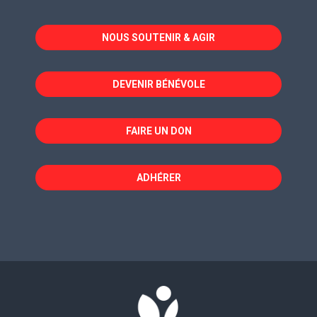
s'ouvre
s'ouvre
s'ouvre
dans
dans
dans
NOUS SOUTENIR & AGIR
une
une
une
nouvelle
nouvelle
nouvelle
fenêtre
fenêtre
fenêtre
DEVENIR BÉNÉVOLE
FAIRE UN DON
ADHÉRER