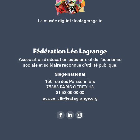
Le musée digital :
leolagrange.io
Fédération Léo Lagrange
Association d'éducation populaire et de l'économie
sociale et solidaire reconnue d’utilité publique.
Siège national
150 rue des Poissonniers
75883 PARIS CEDEX 18
01 53 09 00 00
accueil.fll@leolagrange.org
Retrouvez-nous sur :
La
La
La
page
page
page
Facebook
LinkedIn
Instagram