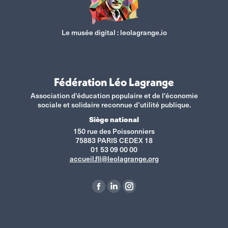
Le musée digital :
leolagrange.io
Fédération Léo Lagrange
Association d'éducation populaire et de l'économie
sociale et solidaire reconnue d’utilité publique.
Siège national
150 rue des Poissonniers
75883 PARIS CEDEX 18
01 53 09 00 00
accueil.fll@leolagrange.org
Retrouvez-nous sur :
La
La
La
page
page
page
Facebook
LinkedIn
Instagram