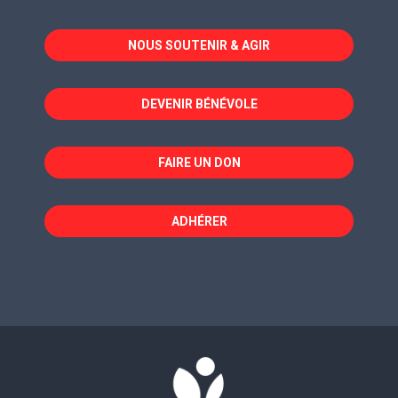
s'ouvre
s'ouvre
s'ouvre
dans
dans
dans
NOUS SOUTENIR & AGIR
une
une
une
nouvelle
nouvelle
nouvelle
fenêtre
fenêtre
fenêtre
DEVENIR BÉNÉVOLE
FAIRE UN DON
ADHÉRER