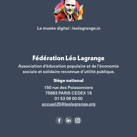
Le musée digital :
leolagrange.io
Fédération Léo Lagrange
Association d'éducation populaire et de l'économie
sociale et solidaire reconnue d’utilité publique.
Siège national
150 rue des Poissonniers
75883 PARIS CEDEX 18
01 53 09 00 00
accueil.fll@leolagrange.org
Retrouvez-nous sur :
La
La
La
page
page
page