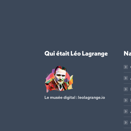
Qui était Léo Lagrange
Na
Le musée digital :
leolagrange.io