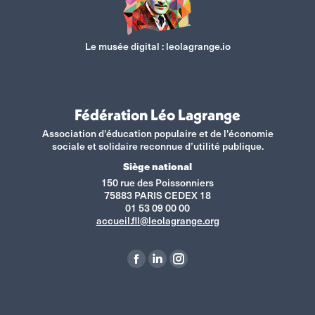
Le musée digital :
leolagrange.io
Fédération Léo Lagrange
Association d'éducation populaire et de l'économie
sociale et solidaire reconnue d’utilité publique.
Siège national
150 rue des Poissonniers
75883 PARIS CEDEX 18
01 53 09 00 00
accueil.fll@leolagrange.org
Retrouvez-nous sur :
La
La
La
page
page
page
Facebook
LinkedIn
Instagram