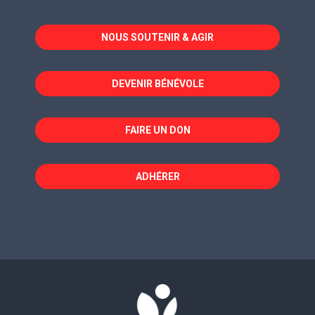
s'ouvre
s'ouvre
s'ouvre
dans
dans
dans
NOUS SOUTENIR & AGIR
une
une
une
nouvelle
nouvelle
nouvelle
fenêtre
fenêtre
fenêtre
DEVENIR BÉNÉVOLE
FAIRE UN DON
ADHÉRER