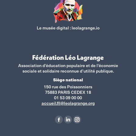
Le musée digital :
leolagrange.io
Fédération Léo Lagrange
Association d'éducation populaire et de l'économie
sociale et solidaire reconnue d’utilité publique.
Siège national
150 rue des Poissonniers
75883 PARIS CEDEX 18
01 53 09 00 00
accueil.fll@leolagrange.org
Retrouvez-nous sur :
La
La
La
page
page
page