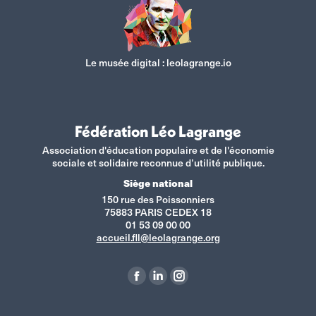
Le musée digital :
leolagrange.io
Fédération Léo Lagrange
Association d'éducation populaire et de l'économie
sociale et solidaire reconnue d’utilité publique.
Siège national
150 rue des Poissonniers
75883 PARIS CEDEX 18
01 53 09 00 00
accueil.fll@leolagrange.org
Retrouvez-nous sur :
La
La
La
page
page
page