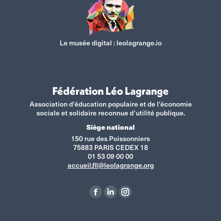
Le musée digital :
leolagrange.io
Fédération Léo Lagrange
Association d'éducation populaire et de l'économie
sociale et solidaire reconnue d’utilité publique.
Siège national
150 rue des Poissonniers
75883 PARIS CEDEX 18
01 53 09 00 00
accueil.fll@leolagrange.org
Retrouvez-nous sur :
La
La
La
page
page
page