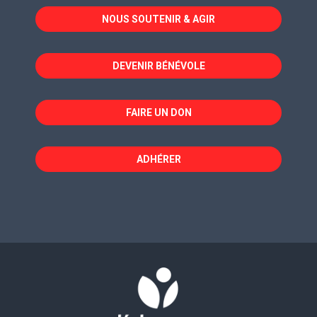
dans
dans
dans
NOUS SOUTENIR & AGIR
une
une
une
nouvelle
nouvelle
nouvelle
fenêtre
fenêtre
fenêtre
DEVENIR BÉNÉVOLE
FAIRE UN DON
ADHÉRER