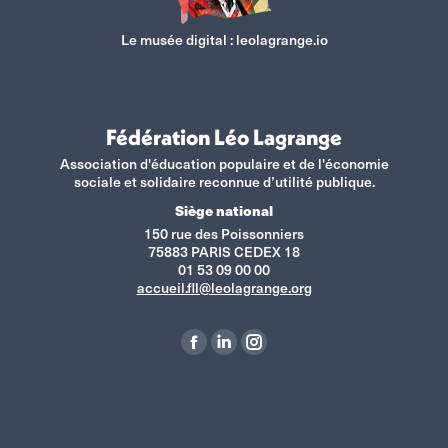
Le musée digital :
leolagrange.io
Fédération Léo Lagrange
Association d'éducation populaire et de l'économie
sociale et solidaire reconnue d’utilité publique.
Siège national
150 rue des Poissonniers
75883 PARIS CEDEX 18
01 53 09 00 00
accueil.fll@leolagrange.org
Retrouvez-nous sur :
La
La
La
page
page
page
Facebook
LinkedIn
Instagram
s'ouvre
s'ouvre
s'ouvre