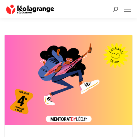
Recherche
: