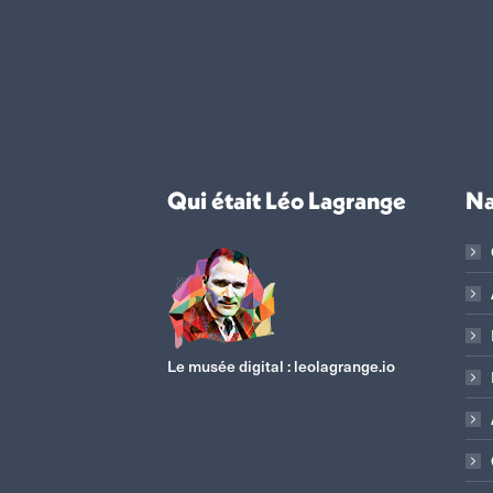
Qui était Léo Lagrange
Na
Le musée digital :
leolagrange.io