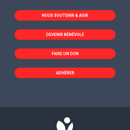
s'ouvre
s'ouvre
s'ouvre
dans
dans
dans
NOUS SOUTENIR & AGIR
une
une
une
nouvelle
nouvelle
nouvelle
fenêtre
fenêtre
fenêtre
DEVENIR BÉNÉVOLE
FAIRE UN DON
ADHÉRER