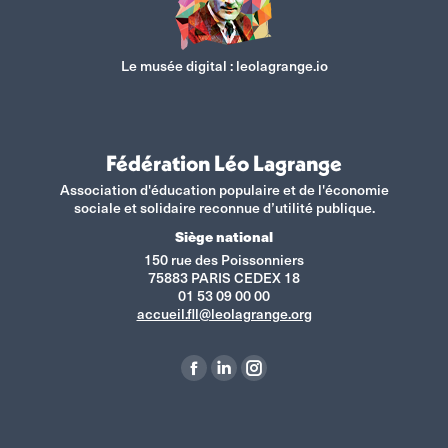
Le musée digital :
leolagrange.io
Fédération Léo Lagrange
Association d'éducation populaire et de l'économie
sociale et solidaire reconnue d’utilité publique.
Siège national
150 rue des Poissonniers
75883 PARIS CEDEX 18
01 53 09 00 00
accueil.fll@leolagrange.org
Retrouvez-nous sur :
La
La
La
page
page
page
Facebook
LinkedIn
Instagram