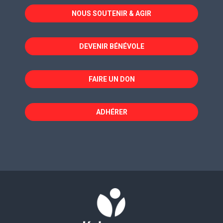
dans
dans
dans
NOUS SOUTENIR & AGIR
une
une
une
nouvelle
nouvelle
nouvelle
fenêtre
fenêtre
fenêtre
DEVENIR BÉNÉVOLE
FAIRE UN DON
ADHÉRER