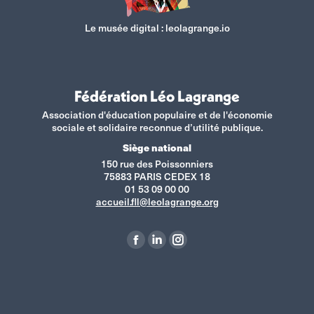
Le musée digital :
leolagrange.io
Fédération Léo Lagrange
Association d'éducation populaire et de l'économie
sociale et solidaire reconnue d’utilité publique.
Siège national
150 rue des Poissonniers
75883 PARIS CEDEX 18
01 53 09 00 00
accueil.fll@leolagrange.org
Retrouvez-nous sur :
La
La
La
page
page
page
Facebook
LinkedIn
Instagram
s'ouvre
s'ouvre
s'ouvre