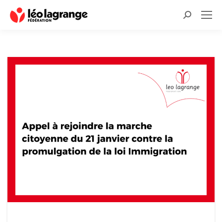
Recherche
: