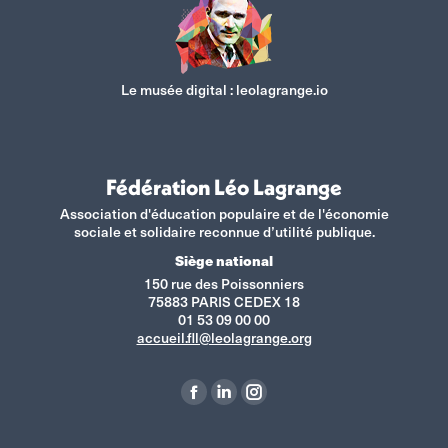
Le musée digital :
leolagrange.io
Fédération Léo Lagrange
Association d'éducation populaire et de l'économie
sociale et solidaire reconnue d’utilité publique.
Siège national
150 rue des Poissonniers
75883 PARIS CEDEX 18
01 53 09 00 00
accueil.fll@leolagrange.org
Retrouvez-nous sur :
La
La
La
page
page
page