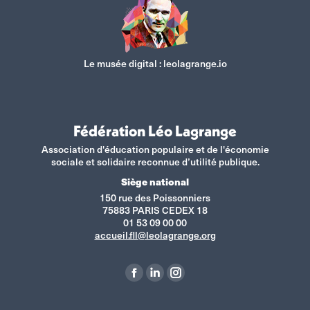
Le musée digital :
leolagrange.io
Fédération Léo Lagrange
Association d'éducation populaire et de l'économie
sociale et solidaire reconnue d’utilité publique.
Siège national
150 rue des Poissonniers
75883 PARIS CEDEX 18
01 53 09 00 00
accueil.fll@leolagrange.org
Retrouvez-nous sur :
La
La
La
page
page
page