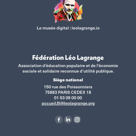
Le musée digital :
leolagrange.io
Fédération Léo Lagrange
Association d'éducation populaire et de l'économie
sociale et solidaire reconnue d’utilité publique.
Siège national
150 rue des Poissonniers
75883 PARIS CEDEX 18
01 53 09 00 00
accueil.fll@leolagrange.org
Retrouvez-nous sur :
La
La
La
page
page
page