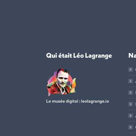
Qui était Léo Lagrange
Na
Le musée digital :
leolagrange.io