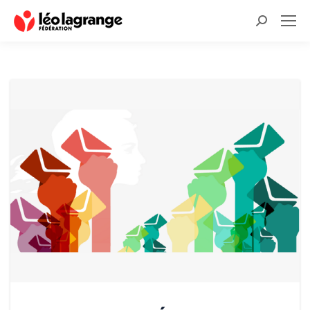
Recherche
: