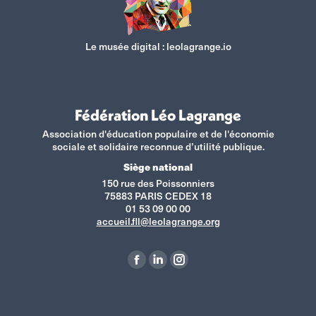
Le musée digital :
leolagrange.io
Fédération Léo Lagrange
Association d'éducation populaire et de l'économie
sociale et solidaire reconnue d’utilité publique.
Siège national
150 rue des Poissonniers
75883 PARIS CEDEX 18
01 53 09 00 00
accueil.fll@leolagrange.org
Retrouvez-nous sur :
La
La
La
page
page
page
Facebook
LinkedIn
Instagram