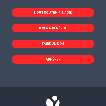
s'ouvre
s'ouvre
s'ouvre
dans
dans
dans
NOUS SOUTENIR & AGIR
une
une
une
nouvelle
nouvelle
nouvelle
fenêtre
fenêtre
fenêtre
DEVENIR BÉNÉVOLE
FAIRE UN DON
ADHÉRER