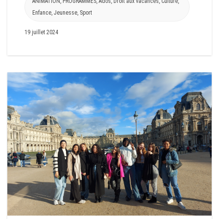
ANIMATION
,
PROGRAMMES
,
Ados
,
Droit aux vacances
,
Culture
,
Enfance
,
Jeunesse
,
Sport
19 juillet 2024