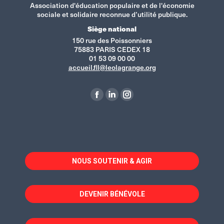
Association d'éducation populaire et de l'économie
sociale et solidaire reconnue d’utilité publique.
Siège national
150 rue des Poissonniers
75883 PARIS CEDEX 18
01 53 09 00 00
accueil.fll@leolagrange.org
Retrouvez-nous sur :
La
La
La
page
page
page
Facebook
LinkedIn
Instagram
s'ouvre
s'ouvre
s'ouvre
dans
dans
dans
NOUS SOUTENIR & AGIR
une
une
une
nouvelle
nouvelle
nouvelle
fenêtre
fenêtre
fenêtre
DEVENIR BÉNÉVOLE