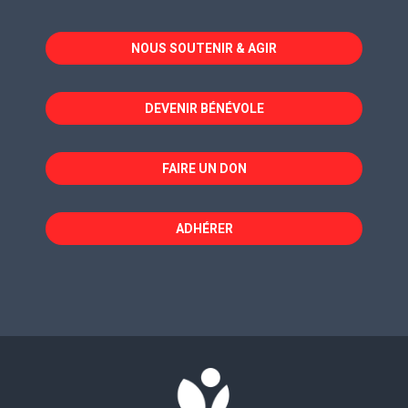
s'ouvre
s'ouvre
s'ouvre
dans
dans
dans
NOUS SOUTENIR & AGIR
une
une
une
nouvelle
nouvelle
nouvelle
fenêtre
fenêtre
fenêtre
DEVENIR BÉNÉVOLE
FAIRE UN DON
ADHÉRER