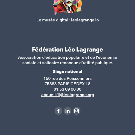
Le musée digital :
leolagrange.io
Fédération Léo Lagrange
Association d'éducation populaire et de l'économie
sociale et solidaire reconnue d’utilité publique.
Siège national
150 rue des Poissonniers
75883 PARIS CEDEX 18
01 53 09 00 00
accueil.fll@leolagrange.org
Retrouvez-nous sur :
La
La
La
page
page
page
Facebook
LinkedIn
Instagram