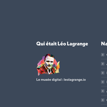
Qui était Léo Lagrange
Na
Le musée digital :
leolagrange.io