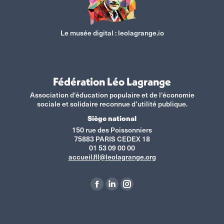
Le musée digital :
leolagrange.io
Fédération Léo Lagrange
Association d'éducation populaire et de l'économie
sociale et solidaire reconnue d’utilité publique.
Siège national
150 rue des Poissonniers
75883 PARIS CEDEX 18
01 53 09 00 00
accueil.fll@leolagrange.org
Retrouvez-nous sur :
La
La
La
page
page
page
Facebook
LinkedIn
Instagram