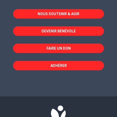
s'ouvre
s'ouvre
s'ouvre
dans
dans
dans
NOUS SOUTENIR & AGIR
une
une
une
nouvelle
nouvelle
nouvelle
fenêtre
fenêtre
fenêtre
DEVENIR BÉNÉVOLE
FAIRE UN DON
ADHÉRER