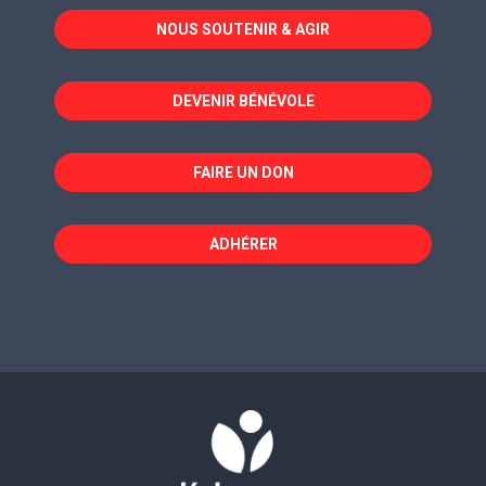
dans
dans
dans
NOUS SOUTENIR & AGIR
une
une
une
nouvelle
nouvelle
nouvelle
fenêtre
fenêtre
fenêtre
DEVENIR BÉNÉVOLE
FAIRE UN DON
ADHÉRER