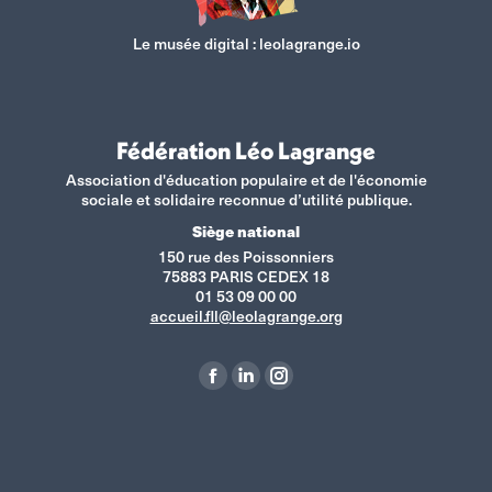
Le musée digital :
leolagrange.io
Fédération Léo Lagrange
Association d'éducation populaire et de l'économie
sociale et solidaire reconnue d’utilité publique.
Siège national
150 rue des Poissonniers
75883 PARIS CEDEX 18
01 53 09 00 00
accueil.fll@leolagrange.org
Retrouvez-nous sur :
La
La
La
page
page
page
Facebook
LinkedIn
Instagram
s'ouvre
s'ouvre
s'ouvre