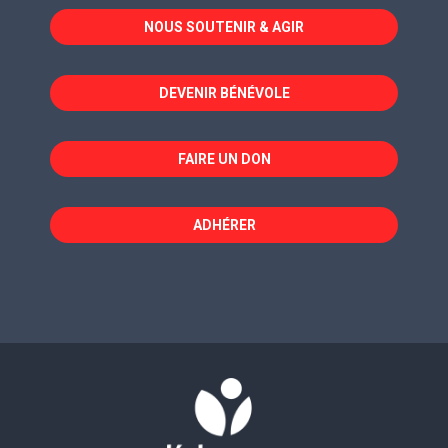
dans
dans
dans
NOUS SOUTENIR & AGIR
une
une
une
nouvelle
nouvelle
nouvelle
fenêtre
fenêtre
fenêtre
DEVENIR BÉNÉVOLE
FAIRE UN DON
ADHÉRER