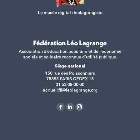
Le musée digital :
leolagrange.io
Fédération Léo Lagrange
Association d'éducation populaire et de l'économie
sociale et solidaire reconnue d’utilité publique.
Siège national
150 rue des Poissonniers
75883 PARIS CEDEX 18
01 53 09 00 00
accueil.fll@leolagrange.org
Retrouvez-nous sur :
La
La
La
page
page
page
Facebook
LinkedIn
Instagram
s'ouvre
s'ouvre
s'ouvre