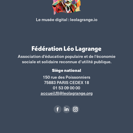
Le musée digital :
leolagrange.io
Fédération Léo Lagrange
Association d'éducation populaire et de l'économie
sociale et solidaire reconnue d’utilité publique.
Siège national
150 rue des Poissonniers
75883 PARIS CEDEX 18
01 53 09 00 00
accueil.fll@leolagrange.org
Retrouvez-nous sur :
La
La
La
page
page
page
Facebook
LinkedIn
Instagram