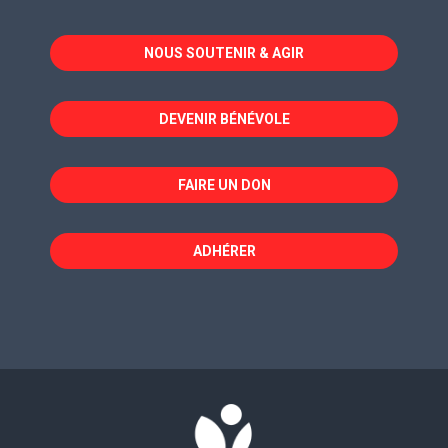
s'ouvre
s'ouvre
s'ouvre
dans
dans
dans
NOUS SOUTENIR & AGIR
une
une
une
nouvelle
nouvelle
nouvelle
fenêtre
fenêtre
fenêtre
DEVENIR BÉNÉVOLE
FAIRE UN DON
ADHÉRER