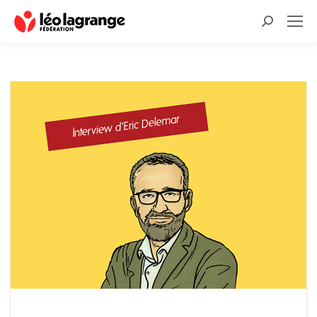
Recherche
: