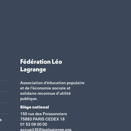
Fédération Léo
Lagrange
Association d'éducation populaire
et de l'économie sociale et
solidaire reconnue d’utilité
publique.
Siège national
150 rue des Poissonniers
75883 PARIS CEDEX 18
s
01 53 09 00 00
accueil.fll@leolagrange.org