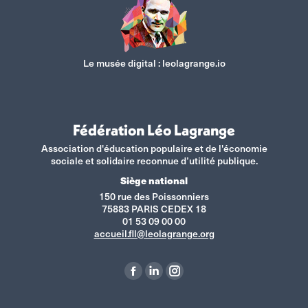
Le musée digital :
leolagrange.io
Fédération Léo Lagrange
Association d'éducation populaire et de l'économie
sociale et solidaire reconnue d’utilité publique.
Siège national
150 rue des Poissonniers
75883 PARIS CEDEX 18
01 53 09 00 00
accueil.fll@leolagrange.org
Retrouvez-nous sur :
La
La
La
page
page
page