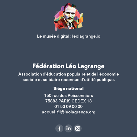
Le musée digital :
leolagrange.io
Fédération Léo Lagrange
Association d'éducation populaire et de l'économie
sociale et solidaire reconnue d’utilité publique.
Siège national
150 rue des Poissonniers
75883 PARIS CEDEX 18
01 53 09 00 00
accueil.fll@leolagrange.org
Retrouvez-nous sur :
La
La
La