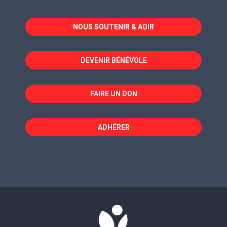
s'ouvre
s'ouvre
s'ouvre
dans
dans
dans
NOUS SOUTENIR & AGIR
une
une
une
nouvelle
nouvelle
nouvelle
fenêtre
fenêtre
fenêtre
DEVENIR BÉNÉVOLE
FAIRE UN DON
ADHÉRER