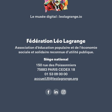
Le musée digital :
leolagrange.io
Fédération Léo Lagrange
Association d'éducation populaire et de l'économie
sociale et solidaire reconnue d’utilité publique.
Siège national
150 rue des Poissonniers
75883 PARIS CEDEX 18
01 53 09 00 00
accueil.fll@leolagrange.org
Retrouvez-nous sur :
La
La
La
page
page
page
Facebook
LinkedIn
Instagram