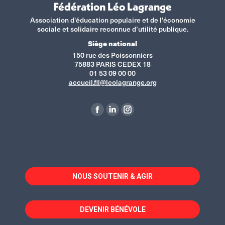
Fédération Léo Lagrange
Association d'éducation populaire et de l'économie
sociale et solidaire reconnue d’utilité publique.
Siège national
150 rue des Poissonniers
75883 PARIS CEDEX 18
01 53 09 00 00
accueil.fll@leolagrange.org
Retrouvez-nous sur :
La
La
La
page
page
page
Facebook
LinkedIn
Instagram
s'ouvre
s'ouvre
s'ouvre
dans
dans
dans
NOUS SOUTENIR & AGIR
une
une
une
nouvelle
nouvelle
nouvelle
fenêtre
fenêtre
fenêtre
DEVENIR BÉNÉVOLE