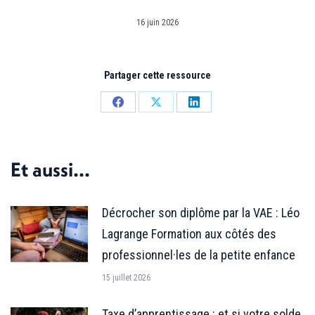
16 juin 2026
Partager cette ressource
Partager
Partager
Partager
sur
sur
sur
Facebook
X
LinkedIn
Et aussi...
Décrocher son diplôme par la VAE : Léo
Lagrange Formation aux côtés des
professionnel·les de la petite enfance
15 juillet 2026
Taxe d’apprentissage : et si votre solde