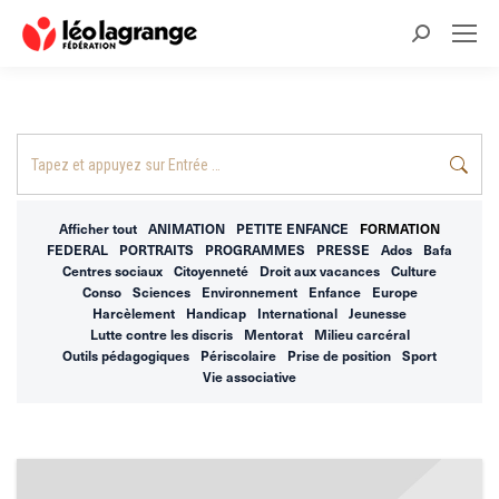
Recherche
:
Recherche
:
Afficher tout
ANIMATION
PETITE ENFANCE
FORMATION
FEDERAL
PORTRAITS
PROGRAMMES
PRESSE
Ados
Bafa
Centres sociaux
Citoyenneté
Droit aux vacances
Culture
Conso
Sciences
Environnement
Enfance
Europe
Harcèlement
Handicap
International
Jeunesse
Lutte contre les discris
Mentorat
Milieu carcéral
Outils pédagogiques
Périscolaire
Prise de position
Sport
Vie associative