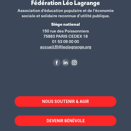
Fédération Léo Lagrange
Association d'éducation populaire et de l'économie
sociale et solidaire reconnue d’utilité publique.
Siège national
150 rue des Poissonniers
75883 PARIS CEDEX 18
01 53 09 00 00
accueil.fll@leolagrange.org
Retrouvez-nous sur :
La
La
La
page
page
page
Facebook
LinkedIn
Instagram
s'ouvre
s'ouvre
s'ouvre
dans
dans
dans
NOUS SOUTENIR & AGIR
une
une
une
nouvelle
nouvelle
nouvelle
fenêtre
fenêtre
fenêtre
DEVENIR BÉNÉVOLE