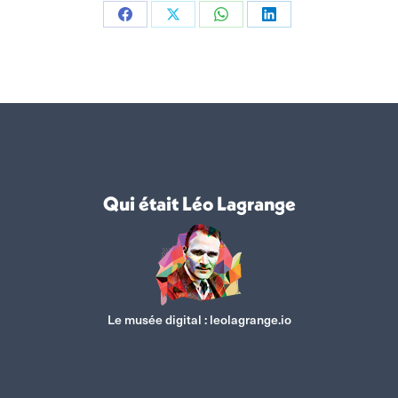
Partager
Partager
Partager
Partager
sur
sur
sur
sur
Facebook
X
WhatsApp
LinkedIn
Qui était Léo Lagrange
Le musée digital :
leolagrange.io