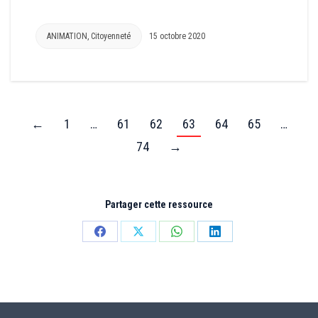
ANIMATION
,
Citoyenneté
15 octobre 2020
←
1
…
61
62
63
64
65
…
74
→
Partager cette ressource
Partager
Partager
Partager
Partager
sur
sur
sur
sur
Facebook
X
WhatsApp
LinkedIn