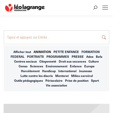
Recherche
:
Recherche
:
Afficher tout
ANIMATION
PETITE ENFANCE
FORMATION
FEDERAL
PORTRAITS
PROGRAMMES
PRESSE
Ados
Bafa
Centres sociaux
Citoyenneté
Droit aux vacances
Culture
Conso
Sciences
Environnement
Enfance
Europe
Harcèlement
Handicap
International
Jeunesse
Lutte contre les discris
Mentorat
Milieu carcéral
Outils pédagogiques
Périscolaire
Prise de position
Sport
Vie associative