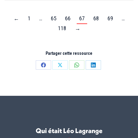
←
1
…
65
66
67
68
69
…
118
→
Partager cette ressource
Partager
Partager
Partager
Partager
sur
sur
sur
sur
Facebook
X
WhatsApp
LinkedIn
Qui était Léo Lagrange