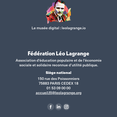
Le musée digital :
leolagrange.io
Fédération Léo Lagrange
Association d'éducation populaire et de l'économie
sociale et solidaire reconnue d’utilité publique.
Siège national
150 rue des Poissonniers
75883 PARIS CEDEX 18
01 53 09 00 00
accueil.fll@leolagrange.org
Retrouvez-nous sur :
La
La
La
page
page
page