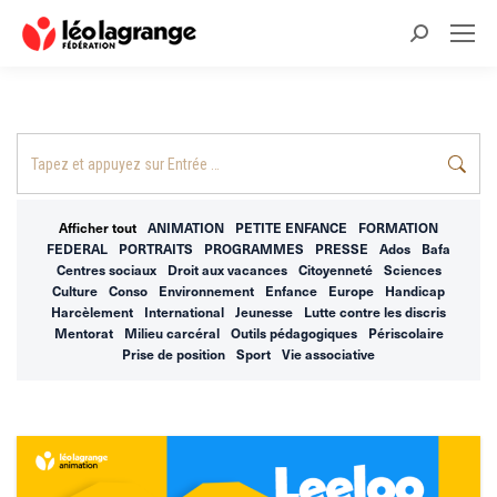
Recherche
:
Recherche
:
Afficher tout
ANIMATION
PETITE ENFANCE
FORMATION
FEDERAL
PORTRAITS
PROGRAMMES
PRESSE
Ados
Bafa
Centres sociaux
Droit aux vacances
Citoyenneté
Sciences
Culture
Conso
Environnement
Enfance
Europe
Handicap
Harcèlement
International
Jeunesse
Lutte contre les discris
Mentorat
Milieu carcéral
Outils pédagogiques
Périscolaire
Prise de position
Sport
Vie associative